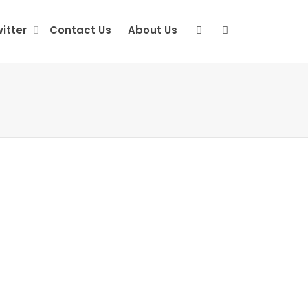
itter
Contact Us
About Us
TWITTER FOLLOWERS
1000 Twitter Followers
3,000