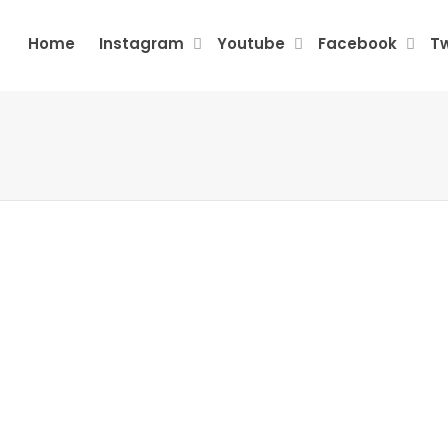
Home
Instagram
Youtube
Facebook
Tw
TWITTER FOLLOWERS
100 Twitter Followers
360